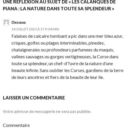
UNE RÉFLEXION AU SUJET DE « LES CALANQUES DE
PIANA : LA NATURE DANS TOUTE SA SPLENDEUR »
Оксана
14 JUILLET 2021 À 17 H 04 MIN
Falaises de calcaire tombant a pic dans une mer bleu azur,
criques, golfes ou plages interminables, pinedes,
chataigneraies ou profondeurs parfumees du maquis,
vallees sauvages ou gorges vertigineuses, la Corse dans
toute sa splendeur, un chef-d’?uvre de la nature d’une
beaute infinie. Sans oublier les Corses, gardiens de la terre
de leurs ancetres et fiers de la beaute de leur ile.
LAISSER UN COMMENTAIRE
Votre adresse de messagerie ne sera pas publiée.
Commentaire