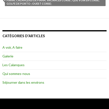
PIANA; CALANQUES DE PIANA; VACANCES CORSE ; QUE VOIR EN CORSE;
GOLFE DE PORTO ; OUEST CORSE;
CATÉGORIES D’ARTICLES
A voir, A faire
Galerie
Les Calanques
Qui sommes-nous
Séjourner dans les environs