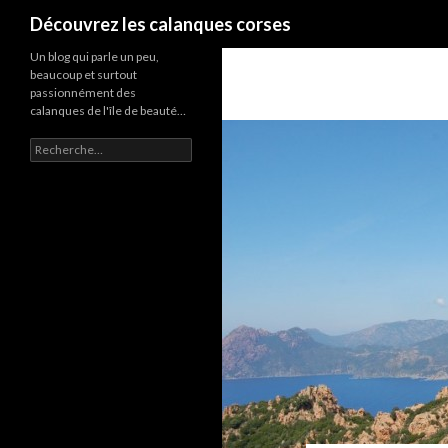
Recherche
Découvrez les calanques corses
Un blog qui parle un peu,
beaucoup et surtout
passionnément des
calanques de l'île de beauté…
R
e
c
h
e
r
c
h
e
r
: