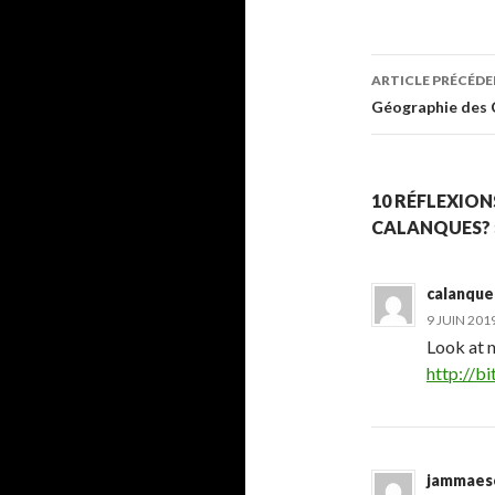
ARTICLE PRÉCÉD
Navigati
Géographie des 
des
articles
10 RÉFLEXION
CALANQUES? 
calanque
9 JUIN 201
Look at 
http://b
jammae