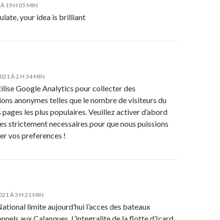
 À 19 H 05 MIN
ulate, your idea is brilliant
2021 À 2 H 34 MIN
tilise Google Analytics pour collecter des
ions anonymes telles que le nombre de visiteurs du
es pages les plus populaires. Veuillez activer d’abord
es strictement necessaires pour que nous puissions
er vos preferences !
21 À 3 H 21 MIN
ational limite aujourd’hui l’acces des bateaux
nnels aux Calanques. L’integralite de la flotte d’Icard