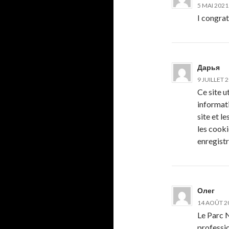
5 MAI 2021
I congrat
Дарья
9 JUILLET 
Ce site u
informat
site et l
les cooki
enregistr
Олег
14 AOÛT 20
Le Parc N
professio