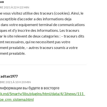
ав
E 2021 À 22 H 22 MIN
ue vous visitez utilise des traceurs (cookies). Ainsi, le
susceptible d’acceder a des informations deja
 dans votre equipement terminal de communications
ques et d’y inscrire des informations. Les traceurs
par le site relevent de deux categories : – traceurs dits
nt necessaires, qui ne necessitent pas votre
ment prealable, – autres traceurs soumis a votre
ment prealable.
gadtan1977
RE 2021 À 10 H 20 MIN
 информации вы будете в восторге
mk.md/Smarty/libs/plugins/html/data/4/3/news/111_
oe_crm_sistema.html