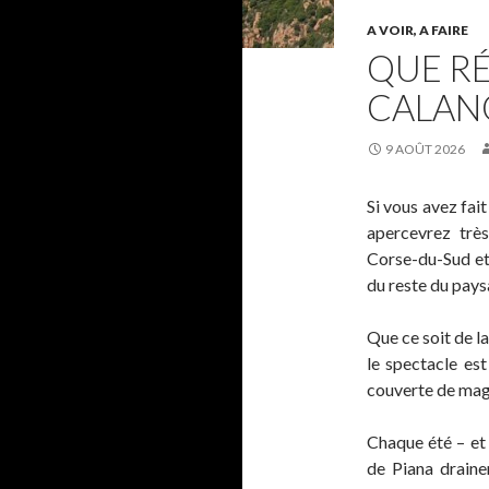
A VOIR, A FAIRE
QUE RÉ
CALAN
9 AOÛT 2026
Si vous avez fait
apercevrez très
Corse-du-Sud et
du reste du pays
Que ce soit de la
le spectacle est
couverte de magn
Chaque été – et 
de Piana draine