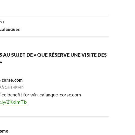
ENT
on
Calanques
S AU SUJET DE « QUE RÉSERVE UNE VISITE DES
»
-corse.com
9 À 14 H 49 MIN
nice benefit for win. calanque-corse.com
it.ly/2KxImTb
somo