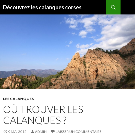
Recherche
Découvrez les calanques corses
ALLER
AU
CONTENU
LES CALANQUES
OÙ TROUVER LES
CALANQUES ?
9 MAI 2012
ADMIN
LAISSER UN COMMENTAIRE