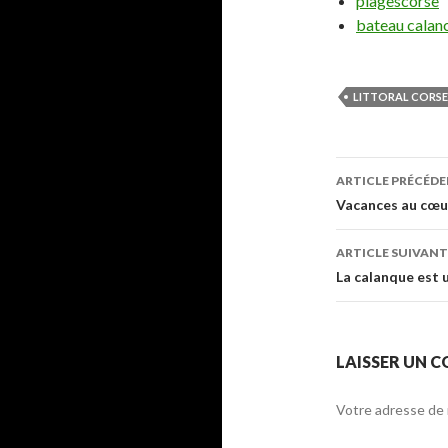
plagescorse
bateau calan
LITTORAL CORSE
ARTICLE PRÉCÉD
Navigati
Vacances au cœu
des
ARTICLE SUIVANT
articles
La calanque est 
LAISSER UN 
Votre adresse de 