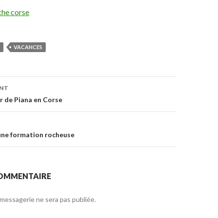
che corse
VACANCES
ENT
on
r de Piana en Corse
une formation rocheuse
COMMENTAIRE
messagerie ne sera pas publiée.