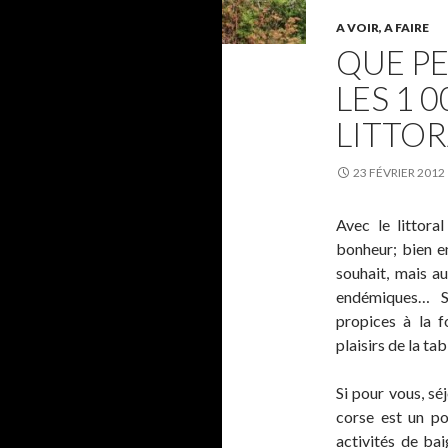
A VOIR, A FAIRE
QUE P
LES 1 
LITTOR
23 FÉVRIER 2012
Avec le littora
bonheur; bien e
souhait, mais a
endémiques… Sa
propices à la fo
plaisirs de la tab
Si pour vous, séj
corse est un po
activités de ba