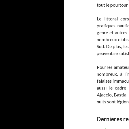
tout le pourtour 
Le littoral cor
pratiques nauti
genre et autres 
nombreux clubs 
Sud. De plus, le
peuvent se satisf
Pour les amateurs
nombreux, à l’i
falaises immacul
aussi le cadre
Ajaccio, Bastia, 
nuits sont légion
Dernieres r