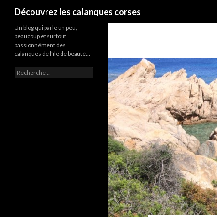
Recherche
Découvrez les calanques corses
Un blog qui parle un peu,
beaucoup et surtout
passionnément des
calanques de l'île de beauté…
R
e
c
h
e
r
c
h
e
r
: