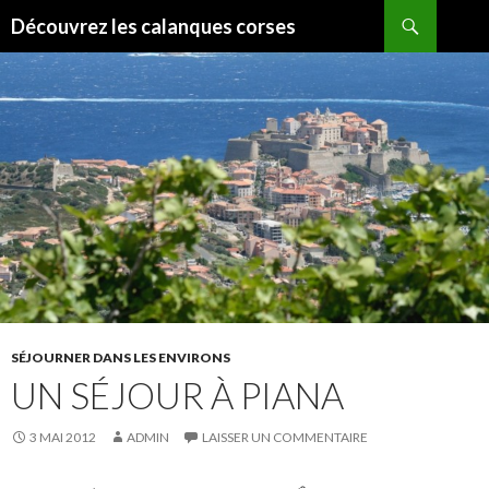
Recherche
Découvrez les calanques corses
ALLER
AU
CONTENU
SÉJOURNER DANS LES ENVIRONS
UN SÉJOUR À PIANA
3 MAI 2012
ADMIN
LAISSER UN COMMENTAIRE