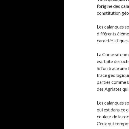
l’origine des cal
constitution géo
Les calanques sont
différents élémen
caractéristiques
La Corse se comp
est faite de roch
Si l’on trace une
tracé géologique,
parties comme la 
des Agriates qui 
Les calanques so
qui est dans ce c
couleur de la ro
Ceux qui compose