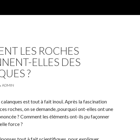
NT LES ROCHES
NENT-ELLES DES
QUES ?
ADMIN
calanques est tout à fait inouï. Après la fascination
es roches, on se demande, pourquoi ont-elles ont une
ononcée ? Comment les éléments ont-ils pu façonner
elle force ?
éponses tout à fait scientifiques, pour expliquer