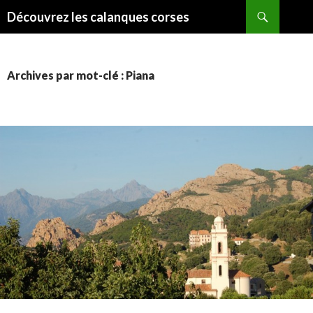
Recherche
Découvrez les calanques corses
ALLER
AU
CONTENU
Archives par mot-clé : Piana