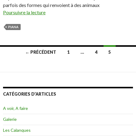
parfois des formes qui renvoient à des animaux
Poursuivre la lecture
PIANA
← PRÉCÉDENT
1
…
4
5
Navigation
des
articles
CATÉGORIES D’ARTICLES
A voir, A faire
Galerie
Les Calanques